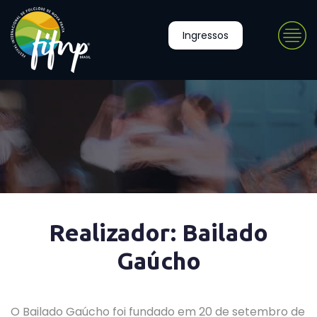
Ingressos
Realizador: Bailado
Gaúcho
O Bailado Gaúcho foi fundado em 20 de setembro de